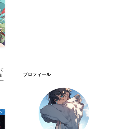
』
て
プロフィール
強
一
ム