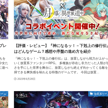
にプレ
【評価・レビュー】『神になるッ！－下剋上の修行伝
はどんなゲーム？感想や序盤の進め方を紹介
たちを
『神になるッ！－下剋上の修行伝』は、放置しながら戦力が上がっ
少女た
いく放置系ファンタジーRPG。 多種族が存在し非力だった人類が
に遊べ
さを手にした世界を舞台に、放置しながら絶えず向かってくる敵を
掃できる爽快感を味わえる特徴のゲームです。 今回は放置...
2023年6月28日
ゲーム
放置系ゲー