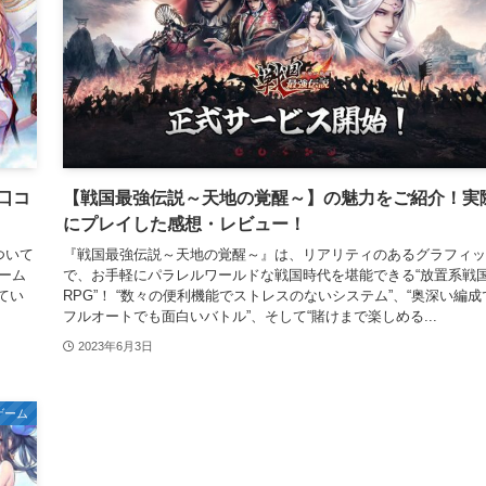
口コ
【戦国最強伝説～天地の覚醒～】の魅力をご紹介！実
にプレイした感想・レビュー！
ついて
『戦国最強伝説～天地の覚醒～』は、リアリティのあるグラフィッ
ーム
で、お手軽にパラレルワールドな戦国時代を堪能できる“放置系戦
てい
RPG”！ “数々の便利機能でストレスのないシステム”、“奥深い編成
フルオートでも面白いバトル”、そして“賭けまで楽しめる...
2023年6月3日
ゲーム