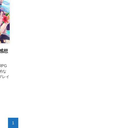
感想
PG
的な
゚レイ
1