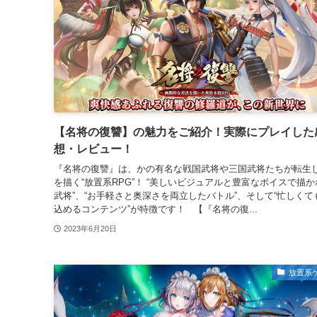
【名将の復讐】の魅力をご紹介！実際にプレイした
想・レビュー！
『名将の復讐』は、かの有名な戦国武将や三国武将たちが転生
を描く“放置系RPG”！ “美しいビジュアルと豊富なボイスで描か
武将”、“お手軽さと奥深さを両立したバトル”、そして“忙しくて
込めるコンテンツ”が特徴です！ 【『名将の復...
2023年6月20日
放置系