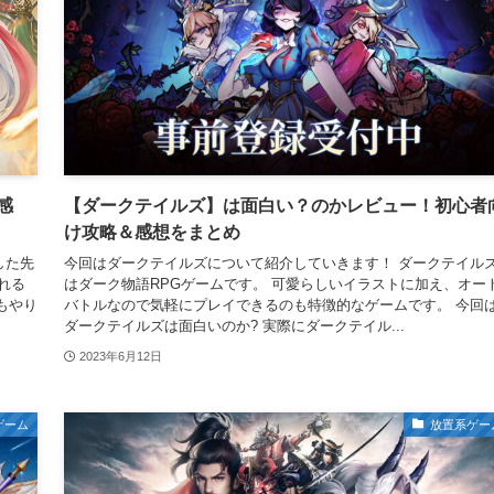
感
【ダークテイルズ】は面白い？のかレビュー！初心者
け攻略＆感想をまとめ
した先
今回はダークテイルズについて紹介していきます！ ダークテイル
れる
はダーク物語RPGゲームです。 可愛らしいイラストに加え、オー
もやり
バトルなので気軽にプレイできるのも特徴的なゲームです。 今回
ダークテイルズは面白いのか? 実際にダークテイル...
2023年6月12日
ゲーム
放置系ゲー